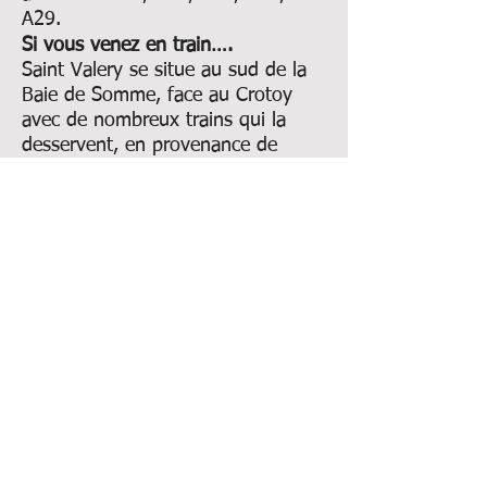
A29.
Si vous venez en train….
Saint Valery se situe au sud de la
Baie de Somme, face au Crotoy
avec de nombreux trains qui la
desservent, en provenance de
Lignes Paris-Lille et Paris-Calais
(Gare du Nord); descendre à la
Gare de Noyelles sur mer à 5km
de Saint Valery.