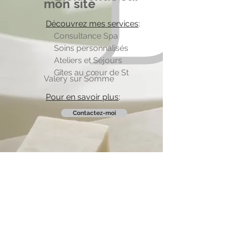
mon site
Découvrez mes services
:
C
onsultance Spa
Soins personnalisés
Ateliers et Séjours
Gîtes au cœur de St
Valery sur Somme
P
our en savoir plus
:
Contactez-moi